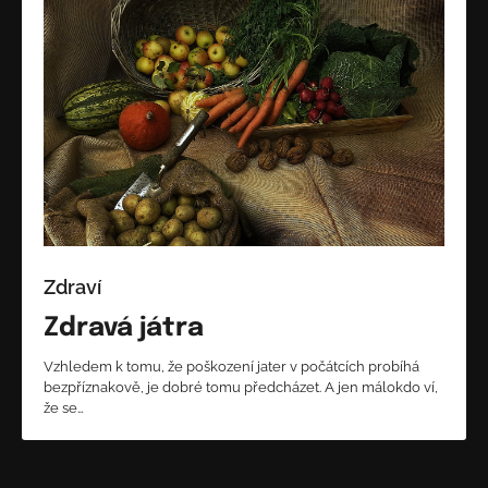
Zdraví
Zdravá játra
Vzhledem k tomu, že poškození jater v počátcích probíhá
bezpříznakově, je dobré tomu předcházet. A jen málokdo ví,
že se…