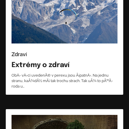
Zdraví
Extrémy o zdraví
ObÄ› vÄ›ci uvedenÃ© v perexu jsou Å¡patnÄ›. Na jednu
stranu, kaÅ¾dÃ½ mÃ¡ tak trochu strach. Tak uÅ¾ to pÅ™Ã­
roda u…