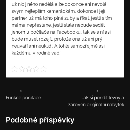
už nic jiného nedělá a že dokonce ani nevolá
svým nejlepším kamarádkám, dokonce i její
partner už má toho plné zuby a říkal, jestli s tím
máma nepřestane, jestli stále nebude sedět
jenom u počítače na Facebooku, tak se s ní asi
bude muset rozejít, protože ona už ani prý
neuvaří ani neuklidí. A tohle samozřejmě asi
každému v rodině vadí.
⟵
⟶
Navigace
Funkce počítače
Jak si pořídit levný a
pro
zároveň originální nábytek
příspěvek
Podobné příspěvky