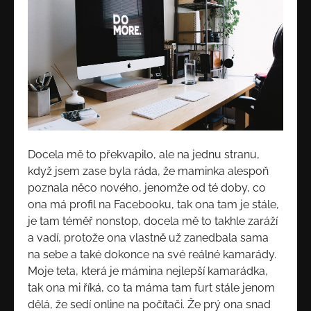
Docela mě to překvapilo, ale na jednu stranu,
když jsem zase byla ráda, že maminka alespoň
poznala něco nového, jenomže od té doby, co
ona má profil na Facebooku, tak ona tam je stále,
je tam téměř nonstop, docela mě to takhle zaráží
a vadí, protože ona vlastně už zanedbala sama
na sebe a také dokonce na své reálné kamarády.
Moje teta, která je mámina nejlepší kamarádka,
tak ona mi říká, co ta máma tam furt stále jenom
dělá, že sedí online na počítači. Že prý ona snad