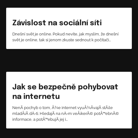
Závislost na sociální síti
Dnešní svět je online. Pokud nevíte, jak myslím, že dnešní
svět je online, tak si jenom zkuste sednout k počítači…
Jak se bezpečně pohybovat
na internetu
NenÃ­ pochyb o tom, Å¾e internet vyuÅ¾Ã­vajÃ­ stÃ¡le
mladÅ¡Ã­ dÄ›ti. HledajÃ­ na nÄ›m veÅ¡kerÃ© potÅ™ebnÃ©
informace, a potÅ™ebujÃ­ jej i…