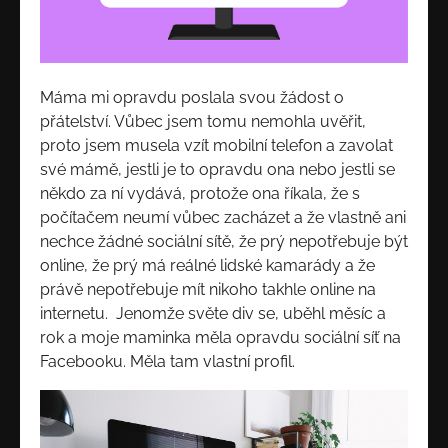
Máma mi opravdu poslala svou žádost o
přátelství. Vůbec jsem tomu nemohla uvěřit,
proto jsem musela vzít mobilní telefon a zavolat
své mámě, jestli je to opravdu ona nebo jestli se
někdo za ní vydává, protože ona říkala, že s
počítačem neumí vůbec zacházet a že vlastně ani
nechce žádné sociální sítě, že prý nepotřebuje být
online, že prý má reálné lidské kamarády a že
právě nepotřebuje mít nikoho takhle online na
internetu. Jenomže světe div se, uběhl měsíc a
rok a moje maminka měla opravdu sociální síť na
Facebooku. Měla tam vlastní profil.