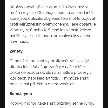
Kopřivy obsahují více vitamínů a živin, než si
možná myslíte. Obsahuje spoustu antioxidantů,
které jsou důležité, aby vaše tělo mohlo bojovat
proti nejrůznějším onemocněním. Také obsahuje
vitamíny A, C nebo K. Stejně tak vápník, železo,
hořčík, kyselinu listovou, aminokyseliny anebo
flavonoidy.
Záněty
O tom, že jsou kopřivy protizánětlivé, se ví již
dlouhá léta. Potlačuje záněty v našem těle.
Dokonce působí skvěle na zánětlivé procesy v
kloubech, například artritidu. Tím může snížit
bolestivost při těchto onemocněních.
Senná rýma
Kopřivy mohou také snížit příznaky senné rýmy.