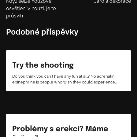
Když selže nouzové
Jaro a dekorace
pro
osvětlení v nouzi, je to
příspěvek
průšvih
Podobné příspěvky
Try the shooting
Do you think you can`t have any fun at all? No adrenalin
epinephrine is people who wish they could experience…
Problémy s erekcí? Máme