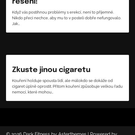
řešení!
Když vás postihnou problémy s erekcí, není to příjemné.
Nikdo přeci nechce, aby mu to v posteli dobře nefungovalo.
Jak…
Zkuste jinou cigaretu
Kouření holduje spousta lidí, ale málokdo se dokáže od
cigaret úplně oprostit. Přitom kouření způsobuje velkou řadu
nemocí, které mohou…
© 2026
Dark Fitness
by
Asterthemes
| Powered by