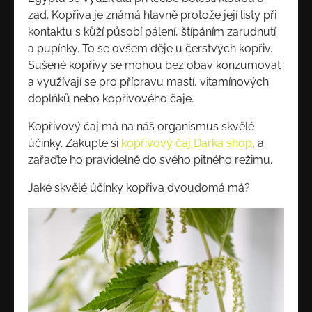
zad. Kopřiva je známá hlavně protože její listy při
kontaktu s kůží působí pálení, štípáním zarudnutí
a pupínky. To se ovšem děje u čerstvých kopřiv.
Sušené kopřivy se mohou bez obav konzumovat
a využívají se pro přípravu mastí, vitamínových
doplňků nebo kopřivového čaje.
Kopřivový čaj má na náš organismus skvělé
účinky. Zakupte si
kopřivový čaj Darka shop
, a
zařaďte ho pravidelně do svého pitného režimu.
Jaké skvělé účinky kopřiva dvoudomá má?