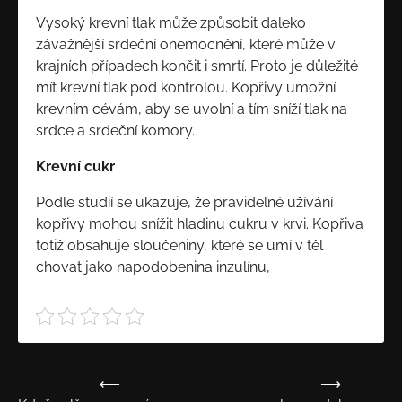
Vysoký krevní tlak může způsobit daleko
závažnější srdeční onemocnění, které může v
krajních případech končit i smrtí. Proto je důležité
mít krevní tlak pod kontrolou. Kopřivy umožní
krevním cévám, aby se uvolní a tím sníží tlak na
srdce a srdeční komory.
Krevní cukr
Podle studií se ukazuje, že pravidelné užívání
kopřivy mohou snížit hladinu cukru v krvi. Kopřiva
totiž obsahuje sloučeniny, které se umí v těl
chovat jako napodobenina inzulínu,
⟵
⟶
Navigace