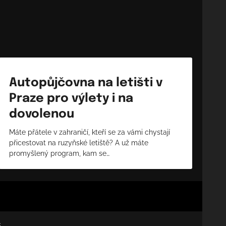
Autopůjčovna na letišti v
Praze pro výlety i na
dovolenou
Máte přátele v zahraničí, kteří se za vámi chystají
přicestovat na ruzyňské letiště? A už máte
promyšlený program, kam se…
s
.