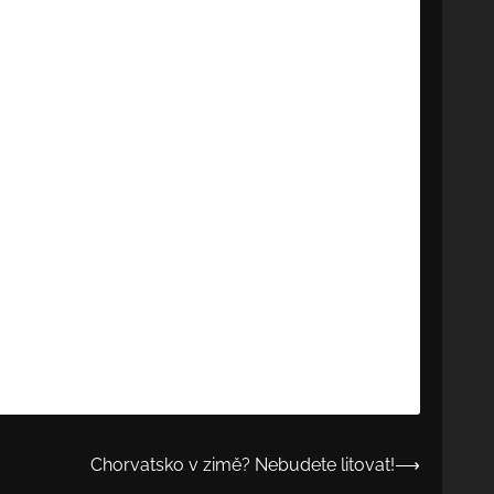
Chorvatsko v zimě? Nebudete litovat!
⟶