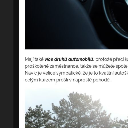
Mají také
více druhů automobilů
, protože přeci 
proškolené zaměstnance, takže se můžete spole
Navíc je velice sympatické, že je to kvalitní autoš
celým kurzem prošli v naprosté pohodě.