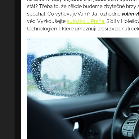
stát? Třeba to, že někde budeme zbytečně brzy
spěchat. Co vyhovuje Vám? Já rozhodně
volím v
věc. Vyzkoušejte
autoškolu Praha.
Sídlí v Holešo
technologiemi, které umožnují lepší zvládnutí ce