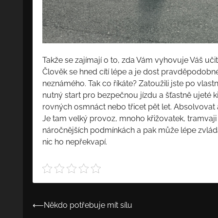
Takže se zajímají o to, zda Vám vyhovuje Váš uči
Člověk se hned cítí lépe a je dost pravděpodobné
neznámého. Tak co říkáte? Zatoužili jste po vlast
nutný start pro bezpečnou jízdu a šťastně ujeté k
rovných osmnáct nebo třicet pět let. Absolvovat
Je tam velký provoz, mnoho křižovatek, tramvaji 
náročnějších podmínkách a pak může lépe zvláda
nic ho nepřekvapí.
⟵
Někdo potřebuje mít sílu
Navigace