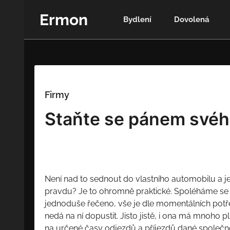
Skip
Ermon
to
Bydlení
Dovolená
content
Firmy
Staňte se pánem svého
Není nad to sednout do vlastního automobilu a 
pravdu? Je to ohromně praktické. Spoléháme se s
jednoduše řečeno, vše je dle momentálních potř
nedá na ní dopustit. Jisto jistě, i ona má mnoho p
na určené časy odjezdů a příjezdů dané společn