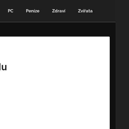
PC
Peníze
Zdraví
Zvířata
lu