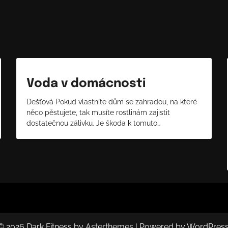
Voda v domácnosti
Dešťová Pokud vlastníte dům se zahradou, na které
něco pěstujete, tak musíte rostlinám zajistit
dostatečnou zálivku. Je škoda k tomuto…
© 2026
Dark Fitness
by
Asterthemes
| Powered by
WordPres