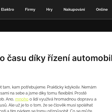
Elektro
Firmy
Hry
Nakupování
Online
 času díky řízení automobi
jet tam, kam potřebujeme. Prakticky kdykoliv. Nemám
ami na sebe a jsme díky tomu flexibilní. Prostě
eb. Ano,
mnoho
o lidí využívá hromadnou dopravu a
lusů. Ale už je to o tom, že se člověk musí spoléhat
osti a tím pádem se tomu přizpůsobit. Co se může