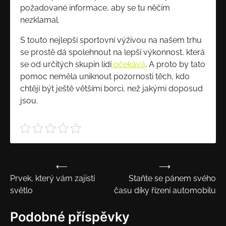
požadované informace, aby se tu něčím
nezklamal.
S touto nejlepší sportovní výživou na našem trhu
se prostě dá spolehnout na lepší výkonnost, která
se od určitých skupin lidí
očekává
. A proto by tato
pomoc neměla uniknout pozornosti těch, kdo
chtějí být ještě většími borci, než jakými doposud
jsou.
⟵
⟶
Navigace
Prvek, který vám zajistí
Staňte se pánem svého
pro
světlo
času díky řízení automobilu
příspěvek
Podobné příspěvky