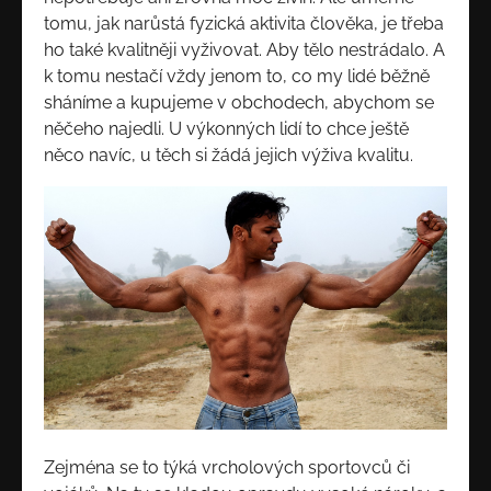
tomu, jak narůstá fyzická aktivita člověka, je třeba
ho také kvalitněji vyživovat. Aby tělo nestrádalo. A
k tomu nestačí vždy jenom to, co my lidé běžně
sháníme a kupujeme v obchodech, abychom se
něčeho najedli. U výkonných lidí to chce ještě
něco navíc, u těch si žádá jejich výživa kvalitu.
Zejména se to týká vrcholových sportovců či