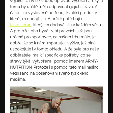
vojáků. Na ty se kladou opravdu vysoké nároky, a
tomu by určitě měla odpovídat i jejich strava. A
často tito vysloveně potřebují kvalitní produkty,
které jim dodají sílu. A určitě potřebují i
testosteron
, který jim dodává sílu v každém věku.
A protože toho bývá i v přípravcích, jež jsou
určené pro sportovce, na našem trhu málo, je
dobře, že se k nám importuje i výživa, jež plně
uspokojuje i v tomto ohledu. A že byla pro naše
odběratele, mající specifické potřeby, co se
stravy týká, vytvořena i pomoc jménem ARMY-
NUTRITION. Protože i s pomocí této mají našinci
větší šanci na dosahování svého fyzického
maxima.