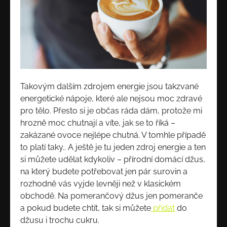
Takovým dalším zdrojem energie jsou takzvané
energetické nápoje, které ale nejsou moc zdravé
pro tělo. Přesto si je občas ráda dám, protože mi
hrozně moc chutnají a víte, jak se to říká –
zakázané ovoce nejlépe chutná. V tomhle případě
to platí taky.. A ještě je tu jeden zdroj energie a ten
si můžete udělat kdykoliv – přírodní domácí džus,
na který budete potřebovat jen pár surovin a
rozhodně vás vyjde levněji než v klasickém
obchodě. Na pomerančový džus jen pomeranče
a pokud budete chtít, tak si můžete
přidat
do
džusu i trochu cukru.