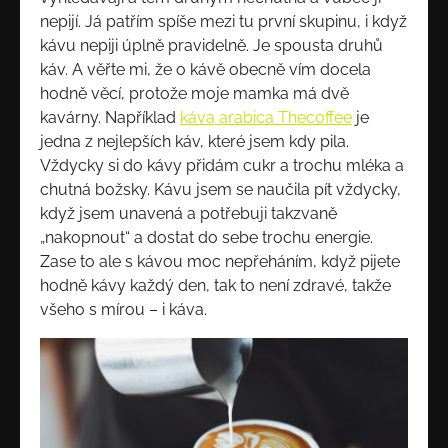
nepijí. Já patřím spíše mezi tu první skupinu, i když
kávu nepiji úplně pravidelně. Je spousta druhů
káv. A věřte mi, že o kávě obecně vím docela
hodně věcí, protože moje mamka má dvě
kavárny. Například
káva arabica Thecoffee
je
jedna z nejlepších káv, které jsem kdy pila.
Vždycky si do kávy přidám cukr a trochu mléka a
chutná božsky. Kávu jsem se naučila pít vždycky,
když jsem unavená a potřebuji takzvaně
„nakopnout“ a dostat do sebe trochu energie.
Zase to ale s kávou moc nepřeháním, když pijete
hodně kávy každý den, tak to není zdravé, takže
všeho s mírou – i káva.