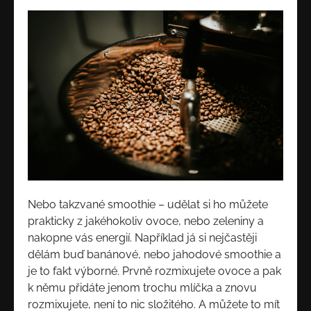
Nebo takzvané smoothie – udělat si ho můžete
prakticky z jakéhokoliv ovoce, nebo zeleniny a
nakopne vás energií. Například já si nejčastěji
dělám buď banánové, nebo jahodové smoothie a
je to fakt výborné. Prvně rozmixujete ovoce a pak
k němu přidáte jenom trochu mlíčka a znovu
rozmixujete, není to nic složitého. A můžete to mít