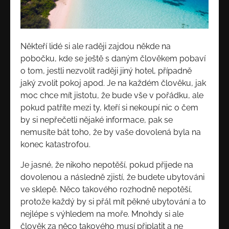
Někteří lidé si ale raději zajdou někde na
pobočku, kde se ještě s daným člověkem pobaví
o tom, jestli nezvolit raději jiný hotel, případně
jaký zvolit pokoj apod. Je na každém člověku, jak
moc chce mít jistotu, že bude vše v pořádku, ale
pokud patříte mezi ty, kteří si nekoupí nic o čem
by si nepřečetli nějaké informace, pak se
nemusíte bát toho, že by vaše dovolená byla na
konec katastrofou.
Je jasné, že nikoho nepotěší, pokud přijede na
dovolenou a následně zjistí, že budete ubytováni
ve sklepě. Něco takového rozhodně nepotěší,
protože každý by si přál mít pěkné ubytování a to
nejlépe s výhledem na moře. Mnohdy si ale
člověk za něco takového musí připlatit a ne