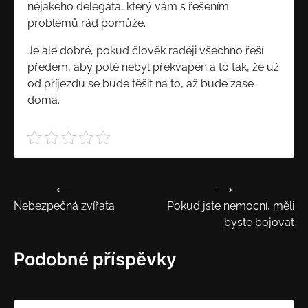
nějakého delegáta, který vám s řešením
problémů rád pomůže.
Je ale dobré, pokud člověk raději všechno řeší
předem, aby poté nebyl překvapen a to tak, že už
od příjezdu se bude těšit na to, až bude zase
doma.
⟵
⟶
Navigace
Nebezpečná zvířata
Pokud jste nemocní, měli
pro
byste bojovat
příspěvek
Podobné příspěvky