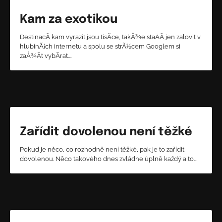
Kam za exotikou
DestinacÃ­ kam vyrazit jsou tisÃ­ce, takÅ¾e staÄÃ­ jen zalovit v
hlubinÃ¡ch internetu a spolu se strÃ½cem Googlem si
zaÅ¾Ã­t vybÃ­rat.…
Zařídit dovolenou není těžké
Pokud je něco, co rozhodně není těžké, pak je to zařídit
dovolenou. Něco takového dnes zvládne úplně každý a to…