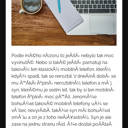
Podle mÃ©ho nÃ¡zoru to jeÅ¡tÄ› nebylo tak moc
vyvinutÃ©. Nebo si takÃ© jeÅ¡tÄ› pamatuji na
takovÃ½ ten klasickÃ½ mobilnÃ­ telefon, kterÃ½
kdyÅ¾ spadl, tak se nerozbil. V dneÅ¡nÃ­ dobÄ› se
mu Å™Ã­kÃ¡ ÃºplnÄ› nerozbitnÃ½ telefon a mÅ¯j
syn, kterÃ©mu je sedm let, tak by si ten mobilnÃ­
telefon ÃºplnÄ› moc pÅ™Ã¡l. JenomÅ¾e
bohuÅ¾el takovÃ© mobilnÃ­ telefony uÅ¾ se
vÅ¯bec nevyrÃ¡bÃ­, takÅ¾e syn mÃ¡ bohuÅ¾el
smÅ¯lu a on je z toho neÅ¡Å¥astnÃ½. Syn je ale
zase na jednu stranu rÃ¡d, Å¾e dostal poÄÃ­taÄ.