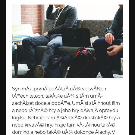
Syn mÄ›l prvnÃ­ poÄÃ­taÄ uÅ¾ ve svÃ½ch
tÅ™ech letech, takÅ¾e uÅ¾ s tÃ­m umÃ­
zachÃ¡zet docela dobÅ™e. UmÃ­ si stÃ¡hnout film
a nebo rÅ¯znÃ© hry a jeho hry dÃ¡vajÃ­ opravdu
logiku. Nehraje tam Å¾Ã¡dnÃ© drastickÃ© hry a
nebo krvavÃ© hry, hraje tam vÄ›tÅ¡inou takÃ©
domino a nebo takÃ© uÅ¾ dokonce Å¡achy. V