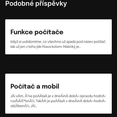
Podobné příspěvky
Funkce počítače
Když si uvědomíme, co všechno už spadá pod název počítač,
tak už jen z toho jde hlava kolem. Malinký je…
Počítač a mobil
JÃ¡ vÃ­m, Å¾e poÄÃ­taÄ je v dneÅ¡nÃ­ dobÄ› opravdu hodnÄ›
rozÅ¡Ã­Å™enÃ½. TakÃ© je poÄÃ­taÄ v dneÅ¡nÃ­ dobÄ› hodnÄ›
oblÃ­benÃ½. JÃ¡…