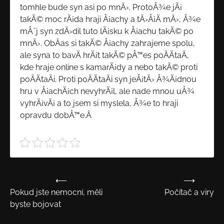
tomhle bude syn asi po mnÄ›. ProtoÅ¾e jÃ¡
takÃ© moc rÃ¡da hraji Å¡achy a tÄ›Å¡Ã­ mÄ›, Å¾e
mÅ¯j syn zdÄ›dil tuto lÃ¡sku k Å¡achu takÃ© po
mnÄ›. ObÄas si takÃ© Å¡achy zahrajeme spolu,
ale syna to bavÃ­ hrÃ¡t takÃ© pÅ™es poÄÃ­taÄ,
kde hraje online s kamarÃ¡dy a nebo takÃ© proti
poÄÃ­taÄi. Proti poÄÃ­taÄi syn jeÅ¡tÄ› Å¾Ã¡dnou
hru v Å¡achÃ¡ch nevyhrÃ¡l, ale nade mnou uÅ¾
vyhrÃ¡vÃ¡ a to jsem si myslela, Å¾e to hraji
opravdu dobÅ™e.Â
⟵
⟶
Navigace
Pokud jste nemocní, měli
Počítač a viry
pro
byste bojovat
příspěvek