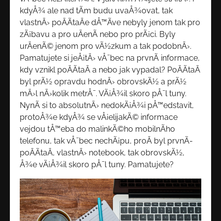
kdyÅ¾ ale nad tÃ­m budu uvaÅ¾ovat, tak
vlastnÄ› poÄÃ­taÄe dÅ™Ã­ve nebyly jenom tak pro
zÃ¡bavu a pro uÄenÃ­ nebo pro prÃ¡ci. Byly
urÄenÃ© jenom pro vÃ½zkum a tak podobnÄ›.
Pamatujete si jeÅ¡tÄ› vÅ¯bec na prvnÃ­ informace,
kdy vznikl poÄÃ­taÄ a nebo jak vypadal? PoÄÃ­taÄ
byl prÃ½ opravdu hodnÄ› obrovskÃ½ a prÃ½
mÄ›l nÄ›kolik metrÅ¯. VÃ¡Å¾il skoro pÅ¯l tuny.
NynÃ­ si to absolutnÄ› nedokÃ¡Å¾i pÅ™edstavit,
protoÅ¾e kdyÅ¾ se vÅ¡elijakÃ© informace
vejdou tÅ™eba do malinkÃ©ho mobilnÃ­ho
telefonu, tak vÅ¯bec nechÃ¡pu, proÄ byl prvnÃ­
poÄÃ­taÄ, vlastnÄ› notebook, tak obrovskÃ½,
Å¾e vÃ¡Å¾il skoro pÅ¯l tuny. Pamatujete?