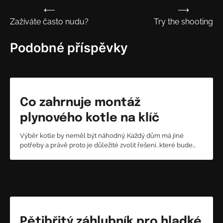
⟵
⟶
Navigace
Zažíváte často nudu?
Try the shooting
pro
příspěvek
Podobné příspěvky
Co zahrnuje montáž
plynového kotle na klíč
Výběr kotle by neměl být náhodný. Každý dům má jiné
potřeby a právě proto je důležité zvolit řešení, které bude…
Pětibřitý záhlubník pro hladké