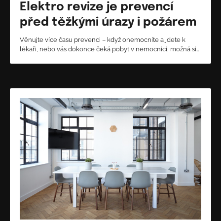
Elektro revize je prevencí
před těžkými úrazy i požárem
Věnujte více času prevenci – když onemocníte a jdete k
lékaři, nebo vás dokonce čeká pobyt v nemocnici, možná si…