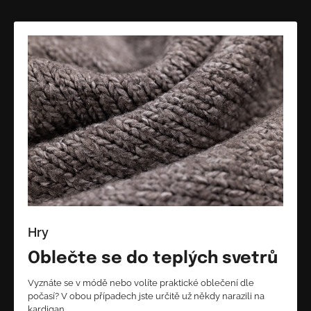
Hry
Oblečte se do teplých svetrů
Vyznáte se v módě nebo volíte praktické oblečení dle
počasí? V obou případech jste určitě už někdy narazili na
kardigan…