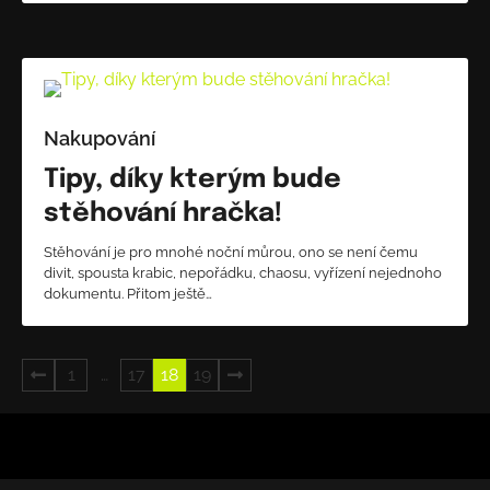
Nakupování
Tipy, díky kterým bude
stěhování hračka!
Stěhování je pro mnohé noční můrou, ono se není čemu
divit, spousta krabic, nepořádku, chaosu, vyřízení nejednoho
dokumentu. Přitom ještě…
Stránkování
1
…
17
18
19
příspěvků