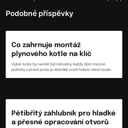
pro
příspěvek
Podobné příspěvky
Co zahrnuje montáž
plynového kotle na klíč
Výběr kotle by neměl být náhodný. Každý dům má jiné
potřeby a právě proto je důležité zvolit řešení, které bude…
Pětibřitý záhlubník pro hladké
a přesné opracování otvorů