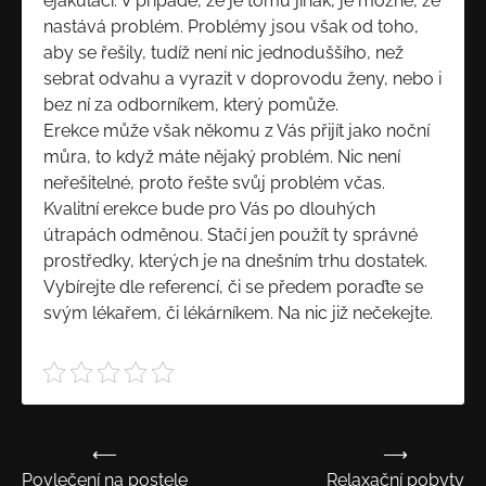
ejakulací. V případě, že je tomu jinak, je možné, že
nastává problém. Problémy jsou však od toho,
aby se řešily, tudíž není nic jednoduššího, než
sebrat odvahu a vyrazit v doprovodu ženy, nebo i
bez ní za odborníkem, který pomůže.
Erekce může však někomu z Vás přijít jako noční
můra, to když máte nějaký problém. Nic není
neřešitelné, proto řešte svůj problém včas.
Kvalitní
erekce
bude pro Vás po dlouhých
útrapách odměnou. Stačí jen použít ty správné
prostředky, kterých je na dnešním trhu dostatek.
Vybírejte dle referencí, či se předem poraďte se
svým lékařem, či lékárníkem. Na nic již nečekejte.
⟵
⟶
Navigace
Povlečení na postele
Relaxační pobyty